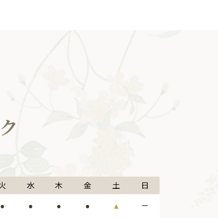
火
水
木
金
土
日
－
●
●
●
●
▲