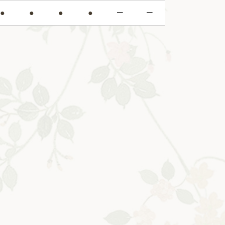
－
－
●
●
●
●